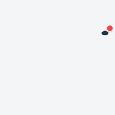
Kein Angebot mehr verpassen!
Abonnieren Sie unseren Newsletter
Abonnieren
Über Nero
Urheberrecht